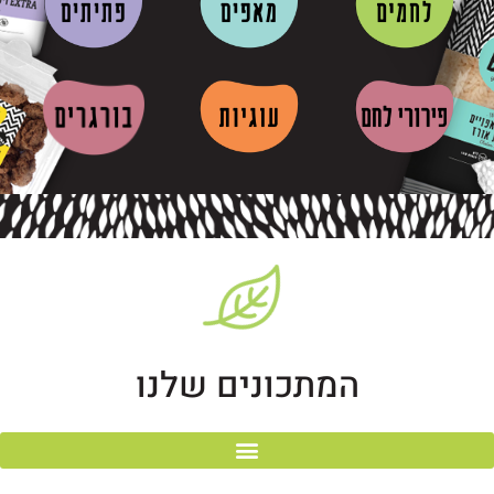
המתכונים שלנו
לאפות עם BARILI