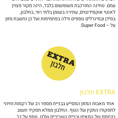
עמם. טחינה המורכבת משומשום בלבד, הינה מקור מצוין
לאנטי אוקסידנטים, עתירה בשומן בלתי רווי, בחלבון,
בסידן ובמינרלים נוספים ודלה בפחמימות ועל כן נחשבת מזון
על – Super Food.
EXTRA חלבון
אחד מאבות המזון המסייע בבניית מספר רב של רקמות וחיוני
לתפקודו התקין של הגוף. החלבון ממלא תפקיד חשוב
בקיומם של התאים ובניית השרירים שלנו. נוסף על כך