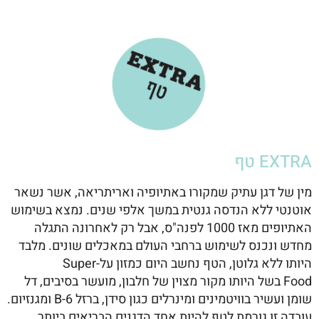
EXTRA טף
מין של דגן עתיק שמקורו באתיופיה ואריתריאה, אשר נשאר
אוטנטי ללא הנדסה גנטית במשך אלפי שנים. נמצא בשימוש
האתיופים מאז 1000 לפנה"ס, אבל רק לאחרונה התגלה
מחדש ונכנס לשימוש ברחבי העולם במאכלים שונים. מלבד
היותו ללא גלוטן, הטף נחשב היום כמזון על-
Super
Food
בשל היותו מקור מצוין של חלבון, מועשר בסיבים, דל
שומן ועשיר בוויטמינים ומינרלים כגון סידן, ברזל
B-6
ומגנזיום.
עובדה זו גורמת לטף להיות אחד הדגנים הבריאים ביותר