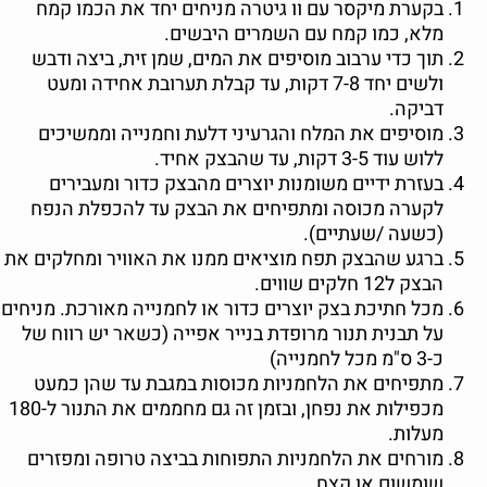
בקערת מיקסר עם וו גיטרה מניחים יחד את הכמו קמח
מלא, כמו קמח עם השמרים היבשים.
תוך כדי ערבוב מוסיפים את המים, שמן זית, ביצה ודבש
ולשים יחד 7-8 דקות, עד קבלת תערובת אחידה ומעט
דביקה.
מוסיפים את המלח והגרעיני דלעת וחמנייה וממשיכים
ללוש עוד 3-5 דקות, עד שהבצק אחיד.
בעזרת ידיים משומנות יוצרים מהבצק כדור ומעבירים
לקערה מכוסה ומתפיחים את הבצק עד להכפלת הנפח
(כשעה /שעתיים).
ברגע שהבצק תפח מוציאים ממנו את האוויר ומחלקים את
הבצק ל12 חלקים שווים.
מכל חתיכת בצק יוצרים כדור או לחמנייה מאורכת. מניחים
על תבנית תנור מרופדת בנייר אפייה (כשאר יש רווח של
כ-3 ס"מ מכל לחמנייה)
מתפיחים את הלחמניות מכוסות במגבת עד שהן כמעט
מכפילות את נפחן, ובזמן זה גם מחממים את התנור ל-180
מעלות.
מורחים את הלחמניות התפוחות בביצה טרופה ומפזרים
שומשום או קצח.