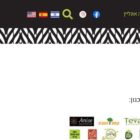
אונליין
גון: