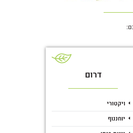
ם:
דרום
ויקטורי
יוחננוף