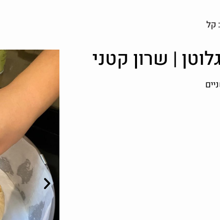
 קל
וטן | שרון קטני