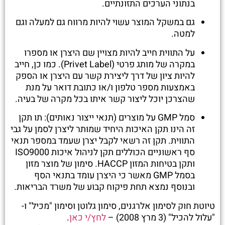
בנתוני הערכים התזונתיים.
גם במשקל המוצר עשוי להיות מרווח גם למעלה וגם
למטה.
על התווית חייב להיות מצויין שם היצרן או מספרו
במקרה של מותג פרטי (Privet Label). כמו כן, חייב
להיות ציון של דרך ליצירת קשר עם היצרן או הספק
באמצעות מספר טלפון ו/או כתובת דואר על מנת
שהצרכן יוכל ליצור קשר איתו בכל מקרה של בעיה.
סמל GMP על מוצרים (תנאי ייצור נאותים): תו תקן
זה הינו תקן האיכות היחיד שמותר ליצרן לסמן על גבי
התווית. תקן זה רשאי לקבל יצרן שעמד במספר תנאי
סף ראשוניים הכוללים תקן לניהול איכות ISO9000
ותקן בטיחות המזון HACCP. סימון של מוצר מזון
בסמל GMP מאשר כי היצרן עומד בתנאי הסף
ובנוסף נמצא תחת פיקוח קבוע של משרד הבריאות.
טיוטת חוק לסימון אלרגנים, סימון גלוטן וסימון "מכיל" ו-
"עלול להכיל" (3 מרץ 2008) –
לחץ/י כאן
.