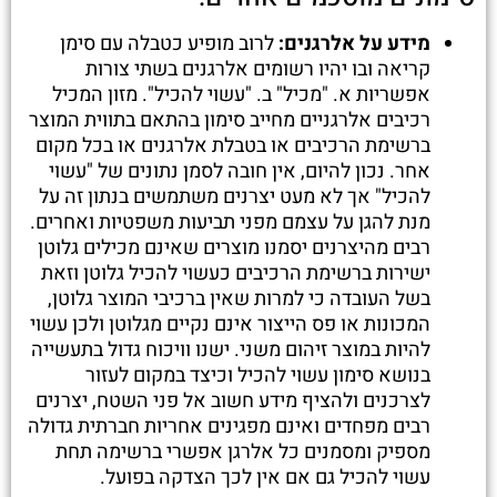
מידע על אלרגנים:
לרוב מופיע כטבלה עם סימן
קריאה ובו יהיו רשומים אלרגנים בשתי צורות
אפשריות א. "מכיל" ב. "עשוי להכיל". מזון המכיל
רכיבים אלרגניים מחייב סימון בהתאם בתווית המוצר
ברשימת הרכיבים או בטבלת אלרגנים או בכל מקום
אחר. נכון להיום, אין חובה לסמן נתונים של "עשוי
להכיל" אך לא מעט יצרנים משתמשים בנתון זה על
מנת להגן על עצמם מפני תביעות משפטיות ואחרים.
רבים מהיצרנים יסמנו מוצרים שאינם מכילים גלוטן
ישירות ברשימת הרכיבים כעשוי להכיל גלוטן וזאת
בשל העובדה כי למרות שאין ברכיבי המוצר גלוטן,
המכונות או פס הייצור אינם נקיים מגלוטן ולכן עשוי
להיות במוצר זיהום משני. ישנו וויכוח גדול בתעשייה
בנושא סימון עשוי להכיל וכיצד במקום לעזור
לצרכנים ולהציף מידע חשוב אל פני השטח, יצרנים
רבים מפחדים ואינם מפגינים אחריות חברתית גדולה
מספיק ומסמנים כל אלרגן אפשרי ברשימה תחת
עשוי להכיל גם אם אין לכך הצדקה בפועל.