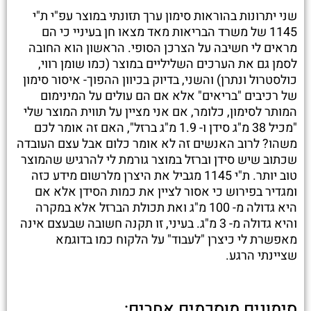
שני יתרונות בהוראות סימון ערך תזונתי במוצר עפ"י ת"י
1145 של משרד הבריאות מאד מצאו חן בעיניי כי הם
מראים לי חשיבה על הצרכן הסופי. הראשון הוא החובה
לסמן גם את הערכים השליליים במוצר (כמו שומן רווי,
כולסטרול ונתרן) והשני, בדיוק בכיוון ההפוך- איסור סימון
של רכיבים "בריאים" אלא אם הם עולים על המינימום
המותר לסימון, כלומר, אם אני מציין על תווית המוצר שלי
"מכיל 38 מ"ג סידן ו- 1.9 מ"ג ברזל", האם זה אומר לכם
משהו? לרוב האנשים זה לא אומר כלום אבל עצם העובדה
שכתוב שיש סידן וברזל במוצר גורמת לי להרגיש שהמוצר
טוב יותר. ת"י 1145 מגביל את היצרן מלרשום מידע כזה
ומגדיר בפירוש כי אסור לציין את כמות הסידן אלא אם
היא גדולה מ- 100 מ"ג ואת תכולת הברזל אלא במקרה
והיא גדולה מ- 3 מ"ג. בעיני, זו תקנה חשובה שבעצם אינה
מאפשרת לי כיצרן "לעבוד" על הלקוח כמו בדוגמא
שציינתי הרגע.
סימונים מוסכמים אחרים: