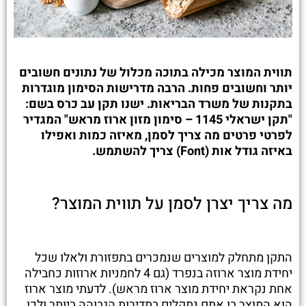
תווית המוצר מכילה בתוכה מכלול של נתונים חשובים
יותר וחשובים פחות. הרבה מדרישות הסימון מוגדרות
בתקנות של משרד הבריאות. ישנו תקן עב כרס בשם:
"תקן ישראלי 1145 – סימון מזון ארוז מראש" המגדיר
לפרטי פרטים מה צריך לסמן, מאיזה כמות ואפילו
באיזה גודל אות (Font) צריך להשתמש.
מה צריך יצרן לסמן על תווית המוצר?
התקן מתחלק למוצרים שנמכרים בתפזורת ולאלו שכל
יחידת מוצר ארוזה בנפרד (גם 4 לחמניות ארוזות כחבילה
אחת נקראת יחידת מוצר ארוז מראש). לדעתי מוצר ארוז
הוא המוצר בו אתם נתקלים בתדירות הגבוהה ביותר ולכן