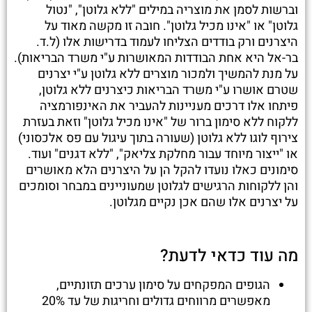
וברשות לסמן את מוצריה במילים "ללא גלוטן", "נטול
גלוטן" או "אינו מכיל גלוטן". חובה זו מקשה מאוד על
היצרנים ורק בודדים הצליחו לעמוד בדרישות אלו (ל.ד.
בר-אל היא אחת הבודדות המאושרות ע"י משרד הבריאות).
על מנת להמשיך ולמכור מוצרים ללא גלוטן ע"י יצרנים
שטרם אושרו ע"י משרד הבריאות כיצרנים ללא גלוטן,
פיתחו אלו דרכים מעניינות להעביר את האינפורמציה
ללקוח ללא סימון ברור של "אינו מכיל גלוטן" וזאת בעזרת
צירוף לוגו ללא גלוטן (שעורה בתוך עיגול עם פס אלכסוני)
או "ייצור מיוחד עבור מחלקת צליאק", "ללא דגנים" ועוד.
סימונים כאלו נועדו להקל הן על היצרנים הלא מאושרים
והן ללקוחות הרגישים לגלוטן שמעוניינים במבחר וסומכים
על יצרנים אלו שהם אכן נקיים מגלוטן.
מה עוד כדאי לדעת?
הגופים המפקחים על סימון ערכים תזונתיים,
מאפשרים מרווחים גדולים וחריגות של עד 20%