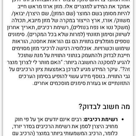
אמקד את המידע למוצרים אלו. מזון ארוז מראש חייב
להיות מסומן בשם המוצר (שם המזון), שם היצרן/ יבואן/
משווק/ אורז, ארץ הייצור במקרה של מזון מיובא, תכולה
(משקל נטו או נפח בנוזלים), רשימת רכיבים, תאריך אחרון
לשיווק וסימון תזונתי (למרות שלא בכל המקרים). סימונים
נוספים מומלצים בתווית הם גם הוראות אחסנה, הוראות
שימוש וכשרויות. אוכלוסיה רגישה לרכיבי מזון מסוימים
חייבת לבדוק ולהתעמק בנתוני התווית על מנת שתוכל
להגיע למסקנה החשובה ביותר: "האם מותר לי לצרוך מוצר
זה?". עיקר המידע מגיע לצרכן באמצעות ציון הרכיבים על
גבי התווית. בנוסף מידע עשוי להופיע בסימון הערכים
התזונתיים או בעזרת סימנים מוסכמים אחרים.
מה חשוב לבדוק?
רשימת רכיבים
: רבים אינם יודעים אך על פי חוק
מחויב היצרן לסמן את רשימת הרכיבים בסדר יורד,
כלומר, הרכיב המשמעותי ביותר במוצר (הרכיב עם