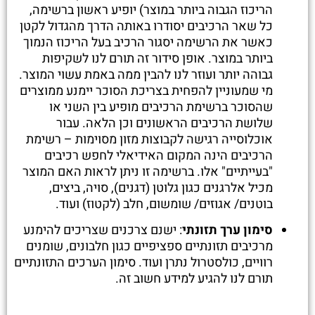
הריכוז הגבוה ביותר במוצר) יופיע ראשון ברשימה,
כל שאר הרכיבים יסודרו באותה הדרך מהגדול לקטן
כאשר את הרשימה יסגור הרכיב בעל הריכוז הנמוך
ביותר במוצר. אופן סידור זה תורם לנו לשקיפות
גבוהה יותר ועוזר לנו להבין ממה באמת עשוי המוצר.
מי שמעוניין להפחית בצריכת הסוכר יימנע ממוצרים
שהסוכר ברשימת הרכיבים מופיע בין השני או
שלושת הרכיבים הראשונים וכן הלאה. עבור
אוכלוסייה רגישה לקבוצות מזון מסוימות – רשימת
הרכיבים הינה המקום האידיאלי לחפש רכיבים
"בעייתיים" אלו. ברשימה זו ניתן לראות האם המוצר
מכיל אלרגנים כגון גלוטן (דגנים), סויה, ביצים,
בוטנים/ אגוזים/ שומשום, חלב (לקטוז) ועוד.
סימון ערך תזונתי
: ישנם צרכנים שצריכים להימנע
מרכיבים תזונתיים ספציפיים כגון חלבונים, שומנים
רוויים, כולסטרול נתרן ועוד. סימון הערכים התזונתיים
תורם לנו להגיע למידע חשוב זה.